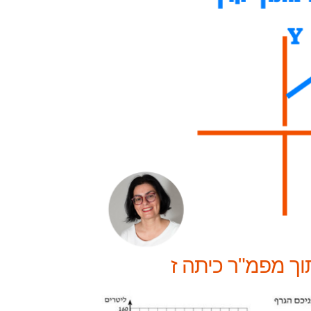
ך מפמ"ר כיתה ז